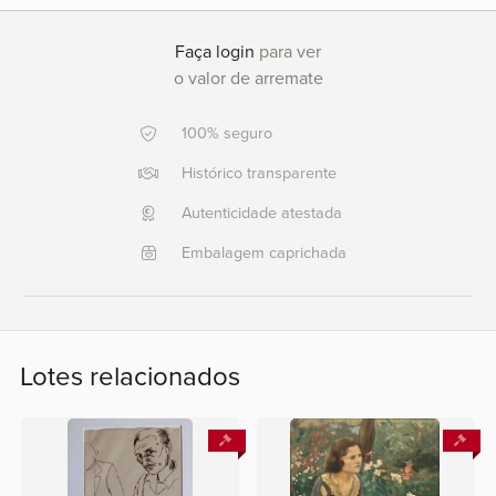
Ajuda?
Faça login
para ver
(21)
o valor de arremate
2227
6894
100% seguro
(21)
Histórico transparente
99686
6894
Autenticidade atestada
Embalagem caprichada
Fale
conosco
Lotes relacionados