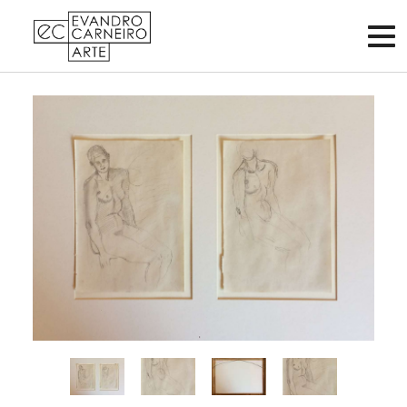
Criar
conta
Faça
login
Home
Vender
Sobre