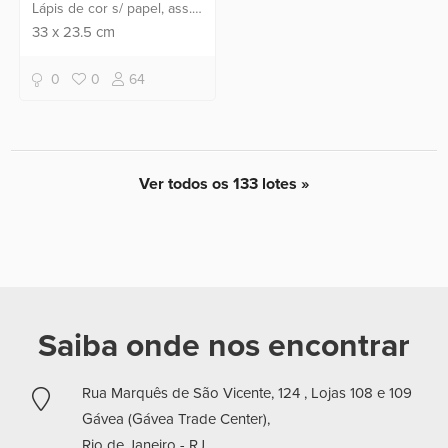
Lápis de cor s/ papel, ass.
dat. 1982 inf. dir.
33
x
23.5
cm
0
0
64
Ver todos os 133 lotes »
Saiba onde nos encontrar
Rua Marquês de São Vicente, 124 , Lojas 108 e 109
Gávea (Gávea Trade Center),
Rio de Janeiro -
RJ