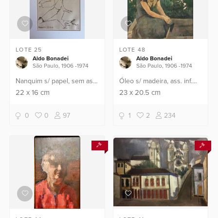
LOTE 25
LOTE 48
Aldo Bonadei
Aldo Bonadei
São Paulo, 1906 -1974
São Paulo, 1906 -1974
Nanquim s/ papel, sem ass.
Óleo s/ madeira, ass. inf.
dat. 27/08/1945 e sit.
dir. e catalogado sob o n.
22
x
16
cm
23
x
20.5
cm
Uruguaiana inf. esq.
B24 no verso (c. 1929).
Reproduzido sob o n. 6 no
Reproduzido sob o n. 18
0
0
97
1
2
234
catálogo Ateliê Bona...
no catálogo Ate...