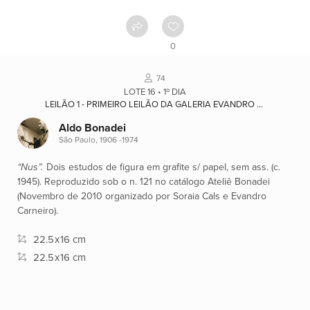
Como
funciona
0
Contato
74
LOTE 16 • 1º DIA
LEILÃO 1 - PRIMEIRO LEILÃO DA GALERIA EVANDRO CARNEIRO ARTE
Ver
Aldo Bonadei
catálogo
São Paulo, 1906 -1974
“Nus”.
Dois estudos de figura em grafite s/ papel, sem ass. (c.
Leilões
1945). Reproduzido sob o n. 121 no catálogo Ateliê Bonadei
(Novembro de 2010 organizado por Soraia Cals e Evandro
Carneiro).
Qualificações
22.5
x
16 cm
22.5
x
16 cm
Moeda:
R$