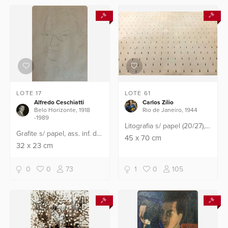
LOTE 17
LOTE 61
Alfredo Ceschiatti
Carlos Zílio
Belo Horizonte, 1918
Rio de Janeiro, 1944
-1989
Litografia s/ papel (20/27),
Grafite s/ papel, ass. inf. dir.
ass. dat. 73, tit. e numerada
45
x
70
cm
(c. 1955). Com pequeno
32
x
23
cm
inf. esq. Apresenta
dano na moldura, em toda
manchinhas de oxidação
a parte superior.
do papel.
0
0
73
1
0
105