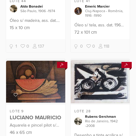
LOTE 44
LOTE 41
Aldo Bonadei
Emeric Marcier
São Paulo, 1906 -1974
Cluj-Napoca - Romênia,
1916 -1990
Óleo s/ madeira, ass. dat.
Óleo s/ tela, ass. dat. 1960
1928 sup. esq. Participou
15
x
10
cm
inf. esq. Com carimbo da
72
x
101
cm
da exposição do
Petit Galerie no verso
centenário de Bonadei no
Museu de Arte
1
0
137
0
0
118
Contempor...
LOTE 9
LOTE 28
LUCIANO MAURICIO
Rubens Gerchman
Rio de Janeiro, 1942
Aquarela e pincel pilot s/
-2008
papel, ass. dat. 1965 inf. dir.
46
x
65
cm
Desenho a tinta acrílica s/