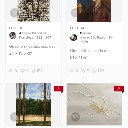
LOTE 8
LOTE 46
Antonio Bandeira
Djanira
Fortaleza, 1922 -1967
Avaré, São Paulo, 1914
-1979
Guache s/ cartão, ass. dat.
Óleo s/ tela colada em
57 inf. dir.
20
x
15.5
cm
cartão, ass. inf. dir. (década
51
x
41
cm
1940)
0
2
153
0
5
223